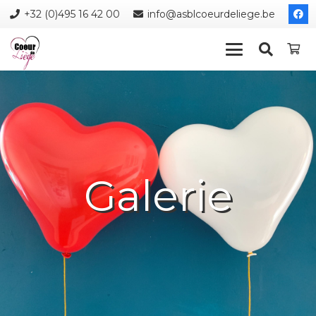
+32 (0)495 16 42 00
info@asblcoeurdeliege.be
Galerie