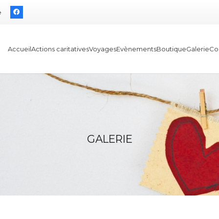
e
Accueil
Actions caritatives
Voyages
Evènements
Boutique
Galerie
Co
GALERIE