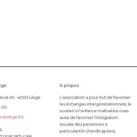
ège
A propos
heval 49 - 4000 Liège
L’association a pour but de favoriser
les échanges intergénérationnels, le
2 00
soutien à l’enfance maltraitée mais
rdeliege.be
aussi de favoriser l’intégration
sociale des personnes à
6
particularités (handicapées).
7 0016 2871 4266