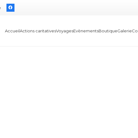
e
Accueil
Actions caritatives
Voyages
Evènements
Boutique
Galerie
Co