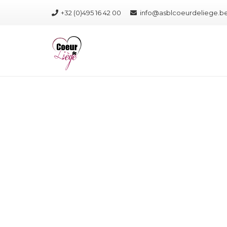
+32 (0)495 16 42 00
info@asblcoeurdeliege.b