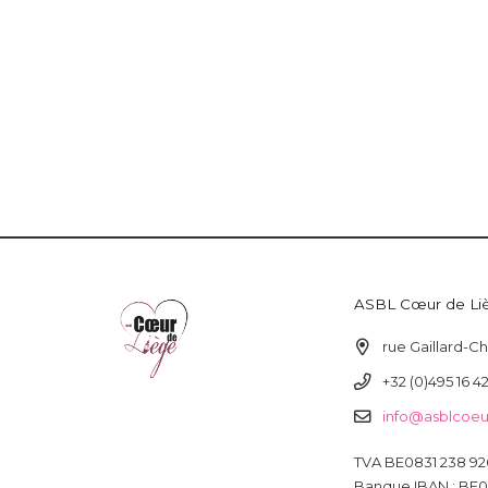
ASBL Cœur de Li
rue Gaillard-C
+32 (0)495 16 4
info@asblcoeu
TVA BE0831 238 92
Banque IBAN : BE0