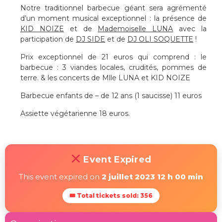
Notre traditionnel barbecue géant sera agrémenté
d’un moment musical exceptionnel : la présence de
KID NOIZE
et de
Mademoiselle LUNA
avec la
participation de
DJ SIDE
et de
DJ OLI SOQUETTE
!
Prix exceptionnel de 21 euros qui comprend : le
barbecue : 3 viandes locales, crudités, pommes de
terre. & les concerts de Mlle LUNA et KID NOIZE
Barbecue enfants de – de 12 ans (1 saucisse) 11 euros
Assiette végétarienne 18 euros.
Event Expired
This event expired on
2 juillet 2023 12 h 00 min
🎟 Total tickets sold: 356