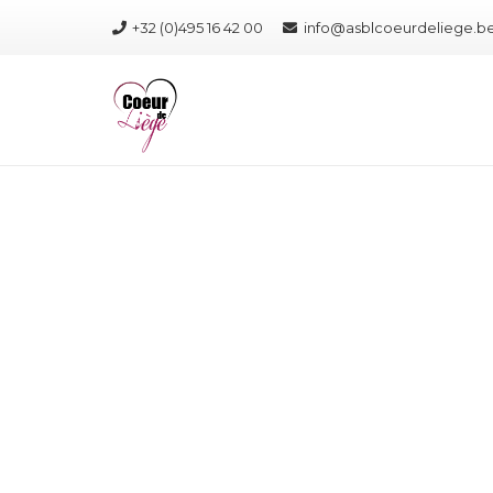
+32 (0)495 16 42 00
info@asblcoeurdeliege.b