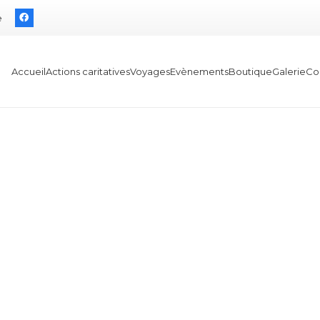
e
Accueil
Actions caritatives
Voyages
Evènements
Boutique
Galerie
Co